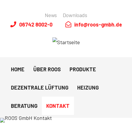
News
Downloads
06742 8002-0
info@roos-gmbh.de
Topnavigation
HOME
ÜBER ROOS
PRODUKTE
Hauptnavigation
DEZENTRALE LÜFTUNG
HEIZUNG
BERATUNG
KONTAKT