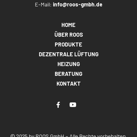
E-Mail:
info@roos-gmbh.de
HOME
ÜBER ROOS
Hauptnavigation
PRODUKTE
DEZENTRALE LÜFTUNG
HEIZUNG
BERATUNG
KONTAKT
© 2025 by ROOS GmbH – Alle Rechte vorbehalten.